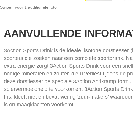
Swipen voor 1 additionele foto
Ga
naar
het
AANVULLENDE INFORMA
begin
van
de
afbeeldingen-
3Action Sports Drink is de ideale, isotone dorstlesser 
gallerij
sporters die zoeken naar een complete sportdrank. Na
extra energie zorgt 3Action Sports Drink voor een snel
nodige mineralen en zouten die u verliest tijdens de pr
deze dorstlesser de speciale 3Action Antikramp-formu
spiervermoeidheid te voorkomen. 3Action Sports Drink
fris, kleeft niet en bevat weinig ‘zuur-makers’ waardoo
is en maagklachten voorkomt.