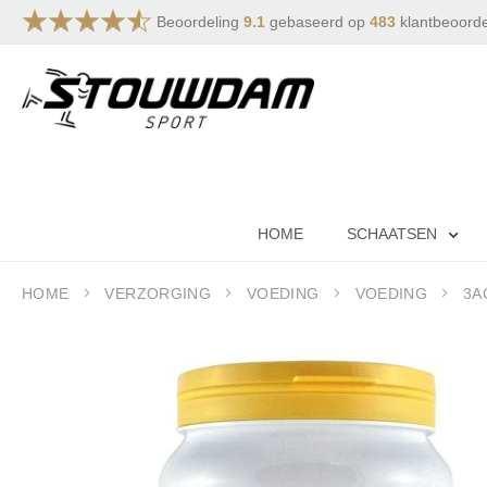
Beoordeling
9.1
gebaseerd op
483
klantbeoord
Ga
naar
de
inhoud
HOME
SCHAATSEN
HOME
VERZORGING
VOEDING
VOEDING
3A
Ga
naar
het
einde
van
de
afbeeldingen-