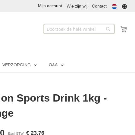
Mijn account
Wie zijn wij
Contact
Mij
Zoek
Zoek
VERZORGING
O&A
ion Sports Drink 1kg -
nge
90
€ 23,76