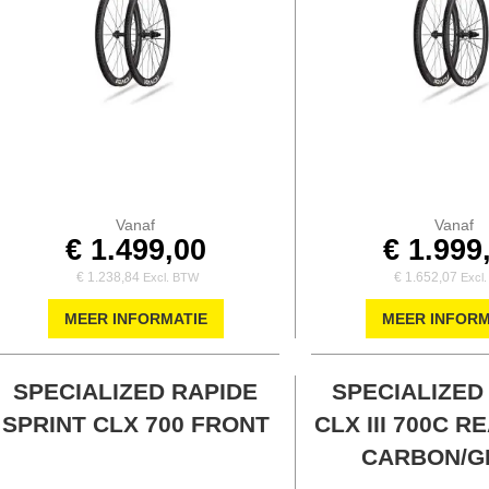
Vanaf
Vanaf
€ 1.499,00
€ 1.999
€ 1.238,84
€ 1.652,07
MEER INFORMATIE
MEER INFORM
SPECIALIZED RAPIDE
SPECIALIZED
SPRINT CLX 700 FRONT
CLX III 700C R
CARBON/G