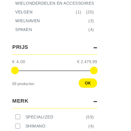
WIELONDERDELEN EN ACCESSOIRES
ITEM
ITEMS
VELGEN
1
20
ITEMS
WIELNAVEN
3
ITEMS
SPAKEN
4
PRIJS
€ 4,00
€ 2.479,99
OK
69 producten
MERK
SPECIALIZED
59
SHIMANO
4