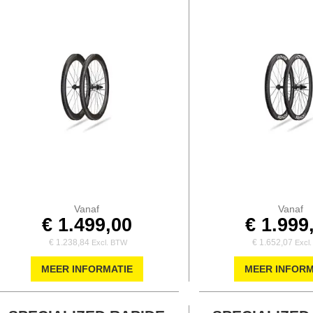
Vanaf
Vanaf
€ 1.499,00
€ 1.999
€ 1.238,84
€ 1.652,07
MEER INFORMATIE
MEER INFORM