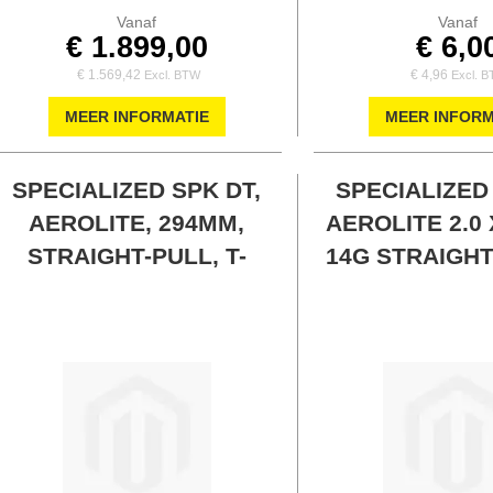
Vanaf
Vanaf
€ 1.899,00
€ 6,0
€ 1.569,42
€ 4,96
MEER INFORMATIE
MEER INFORM
SPECIALIZED SPK DT,
SPECIALIZED
AEROLITE, 294MM,
AEROLITE 2.0 
STRAIGHT-PULL, T-
14G STRAIGHT
HEAD, 14G, 2.0X1.6MM
HEAD, L: 