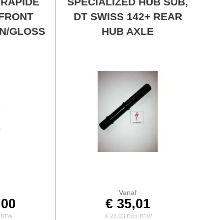
 RAPIDE
SPECIALIZED HUB SUB,
C FRONT
DT SWISS 142+ REAR
N/GLOSS
HUB AXLE
Vanaf
,00
€ 35,01
€ 28,93