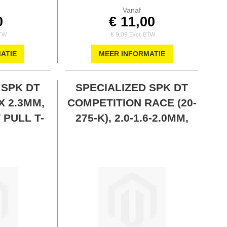
Vanaf
0
€ 11,00
€ 9,09
ATIE
MEER INFORMATIE
 SPK DT
SPECIALIZED SPK DT
X 2.3MM,
COMPETITION RACE (20-
 PULL T-
275-K), 2.0-1.6-2.0MM,
249MM
14G, J-BEND HEAD, L: