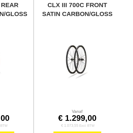
sorter
C REAR
CLX III 700C FRONT
N/GLOSS
SATIN CARBON/GLOSS
Vanaf
,00
€ 1.299,00
€ 1.073,55