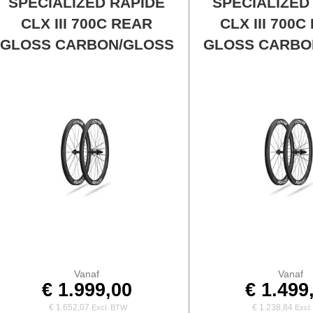
SPECIALIZED RAPIDE
SPECIALIZED
CLX III 700C REAR
CLX III 700
GLOSS CARBON/GLOSS
GLOSS CARBO
Vanaf
Vanaf
€ 1.999,00
€ 1.499
€ 1.652,07
€ 1.238,84