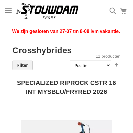
Zoek
Mi
We zijn gesloten van 27-07 tm 8-08 ivm vakantie.
Crosshybrides
11
producten
Van
Filter
hoog
naar
laag
SPECIALIZED RIPROCK CSTR 16
sorter
INT MYSBLU/FRYRED 2026