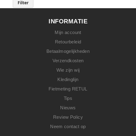
Filter
INFORMATIE
Mijn account
Retourbeleid
Betaalmogelijkheden
Verzendkosten
Wie zijn wij
Kledinglijn
Fietmeting RETUL
Tips
Nieuws
Review Policy
Neem contact op