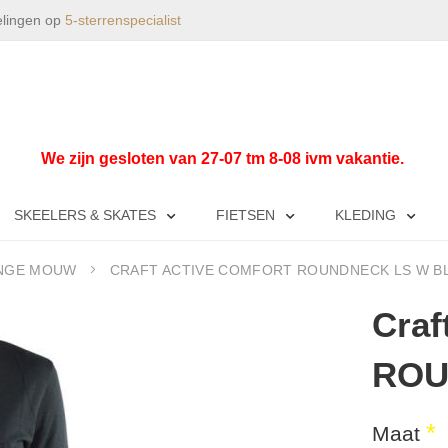
elingen op
5-sterrenspecialist
We zijn gesloten van 27-07 tm 8-08 ivm vakantie.
SKEELERS & SKATES
FIETSEN
KLEDING
ANGE MOUW
CRAFT ACTIVE COMFORT ROUNDNECK LS W B
Cra
ROU
Maat