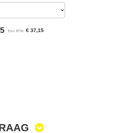
95
€ 37,15
VRAAG