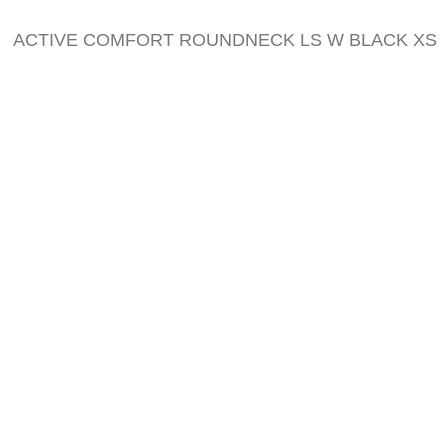
de
afbeeldingen-
ACTIVE COMFORT ROUNDNECK LS W BLACK XS
gallerij