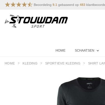
Beoordeling
9.1
gebaseerd op
483
klantbeoord
Ga
naar
de
inhoud
HOME
SCHAATSEN
HOME
KLEDING
SPORTIEVE KLEDING
SHIRT L
Ga
naar
het
einde
van
de
afbeeldingen-