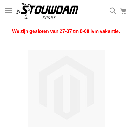
Zoek
Mi
We zijn gesloten van 27-07 tm 8-08 ivm vakantie.
Ga
naar
het
einde
van
de
afbeeldingen-
gallerij