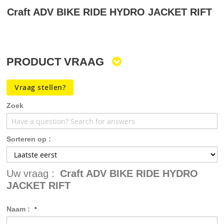
Ga
Craft ADV BIKE RIDE HYDRO JACKET RIFT
naar
het
begin
van
de
PRODUCT VRAAG
afbeeldingen-
gallerij
Vraag stellen?
Zoek
Sorteren op :
Uw vraag :
Craft ADV BIKE RIDE HYDRO
JACKET RIFT
Naam :