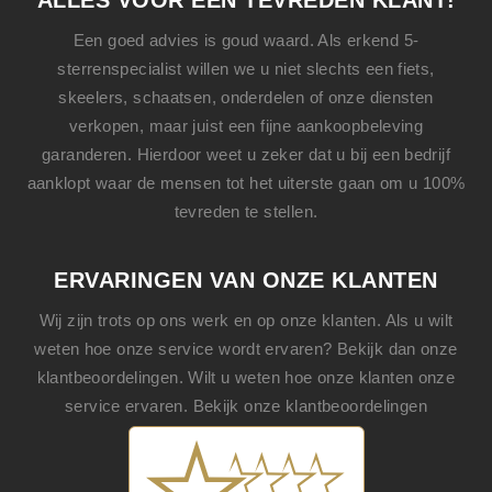
ALLES VOOR EEN TEVREDEN KLANT!
Een goed advies is goud waard. Als erkend 5-
sterrenspecialist willen we u niet slechts een
fiets
,
skeelers
,
schaatsen
, onderdelen of onze diensten
verkopen, maar juist een fijne aankoopbeleving
garanderen. Hierdoor weet u zeker dat u bij een bedrijf
aanklopt waar de mensen tot het uiterste gaan om u 100%
tevreden te stellen.
ERVARINGEN VAN ONZE KLANTEN
Wij zijn trots op ons werk en op onze klanten. Als u wilt
weten hoe onze service wordt ervaren? Bekijk dan onze
klantbeoordelingen. Wilt u weten hoe onze klanten onze
service ervaren. Bekijk onze klantbeoordelingen