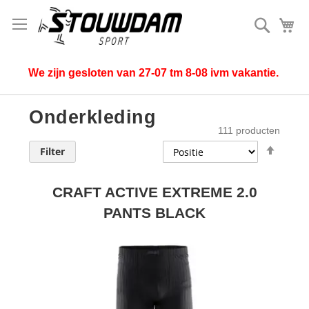
Zoek
Mi
We zijn gesloten van 27-07 tm 8-08 ivm vakantie.
Onderkleding
111
producten
Van
Filter
hoog
naar
laag
CRAFT ACTIVE EXTREME 2.0
sorter
PANTS BLACK