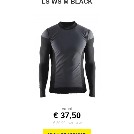
LS WS M BLACK
Vanaf
€ 37,50
€ 30,99