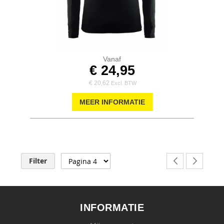
Vanaf
€ 24,95
€ 20,62
MEER INFORMATIE
Pagina
Filter
Pagina
Vorige
Pagina
Volgende
INFORMATIE