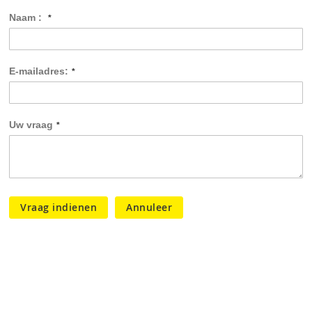
Naam :
E-mailadres:
Uw vraag
Vraag indienen
Annuleer