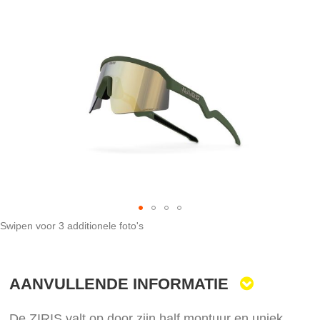
het
einde
van
de
afbeeldingen-
gallerij
Swipen voor 3 additionele foto's
Ga
naar
het
AANVULLENDE INFORMATIE
begin
van
de
De ZIRIS valt op door zijn half montuur en uniek