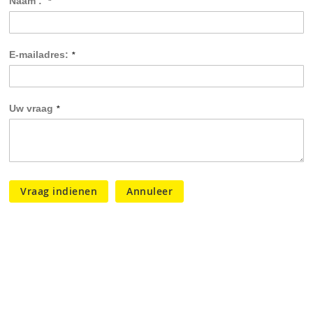
Naam :
E-mailadres:
Uw vraag
Vraag indienen
Annuleer