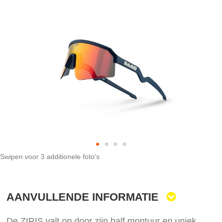
het
einde
van
de
afbeeldingen-
gallerij
Swipen voor 3 additionele foto's
Ga
naar
het
AANVULLENDE INFORMATIE
begin
van
de
De ZIRIS valt op door zijn half montuur en uniek