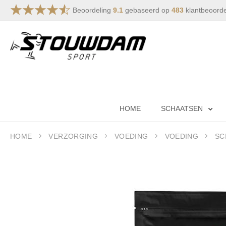
Beoordeling
9.1
gebaseerd op
483
klantbeoord
Ga
naar
de
inhoud
HOME
SCHAATSEN
HOME
VERZORGING
VOEDING
VOEDING
SC
Ga
naar
het
einde
van
de
afbeeldingen-