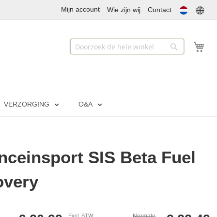
Mijn account
Wie zijn wij
Contact
Mij
Zoek
Zoek
VERZORGING
O&A
nceinsport SIS Beta Fuel
overy
Normale