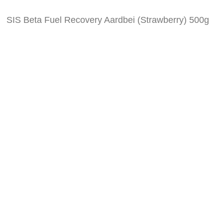
de
afbeeldingen-
SIS Beta Fuel Recovery Aardbei (Strawberry) 500g
gallerij