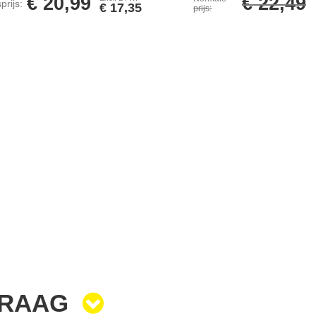
€ 20,99
€ 22,49
prijs
€ 17,35
prijs
VRAAG