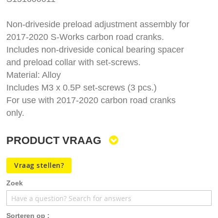
afbeeldingen-
gallerij
Non-driveside preload adjustment assembly for
2017-2020 S-Works carbon road cranks.
Includes non-driveside conical bearing spacer
and preload collar with set-screws.
Material: Alloy
Includes M3 x 0.5P set-screws (3 pcs.)
For use with 2017-2020 carbon road cranks
only.
PRODUCT VRAAG
Vraag stellen?
Zoek
Sorteren op :