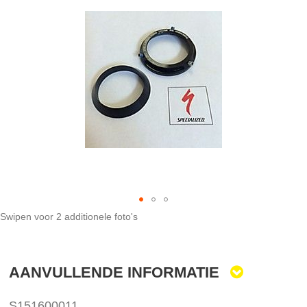
het
einde
van
de
afbeeldingen-
gallerij
Swipen voor 2 additionele foto's
Ga
naar
het
AANVULLENDE INFORMATIE
begin
van
de
S151600011