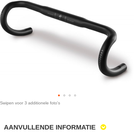
naar
het
einde
van
de
afbeeldingen-
gallerij
Swipen voor 3 additionele foto's
Ga
naar
het
AANVULLENDE INFORMATIE
begin
van