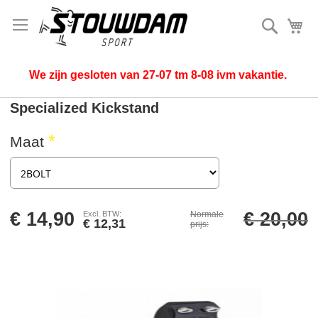
Zoek
Mi
We zijn gesloten van 27-07 tm 8-08 ivm vakantie.
Specialized Kickstand
Maat
€ 14,90
€ 20,00
Normale
€ 12,31
prijs
Ga
naar