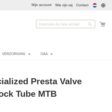
Mijn account
Wie zijn wij
Contact
Mij
Zoek
Zoek
VERZORGING
O&A
ialized Presta Valve
Lock Tube MTB