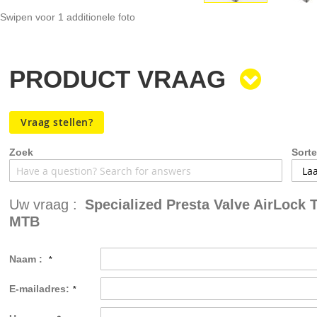
Swipen voor 1 additionele foto
Ga
naar
het
PRODUCT VRAAG
begin
van
de
afbeeldingen-
Vraag stellen?
gallerij
Zoek
Sorte
Uw vraag :
Specialized Presta Valve AirLock 
MTB
Naam :
E-mailadres: