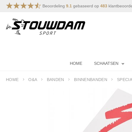
Beoordeling
9.1
gebaseerd op
483
klantbeoord
Ga
naar
de
inhoud
HOME
SCHAATSEN
HOME
O&A
BANDEN
BINNENBANDEN
SPECIA
Ga
naar
het
einde
van
de
afbeeldingen-