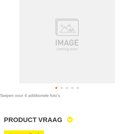
het
einde
van
de
afbeeldingen-
gallerij
Swipen voor 4 additionele foto's
Ga
naar
het
PRODUCT VRAAG
begin
van
de