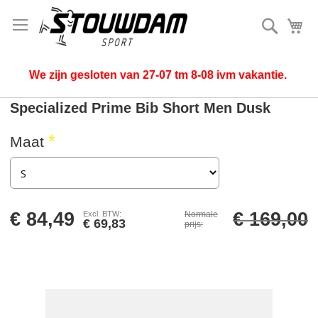
Zoek
Mi
We zijn gesloten van 27-07 tm 8-08 ivm vakantie.
Specialized Prime Bib Short Men Dusk
Maat
€ 84,49
€ 169,00
Normale
€ 69,83
prijs
Ga
naar