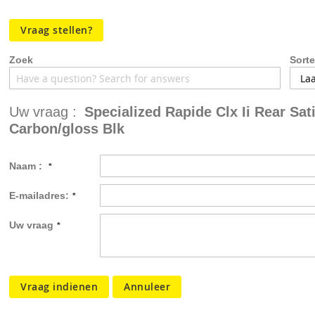
de
afbeeldingen-
Vraag stellen?
gallerij
Zoek
Sorte
Uw vraag :
Specialized Rapide Clx Ii Rear Sat
Carbon/gloss Blk
Naam :
E-mailadres:
Uw vraag
Vraag indienen
Annuleer