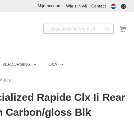
Mijn account
Wie zijn wij
Contact
Mij
Zoek
Zoek
VERZORGING
O&A
S BLK
ialized Rapide Clx Ii Rear
n Carbon/gloss Blk