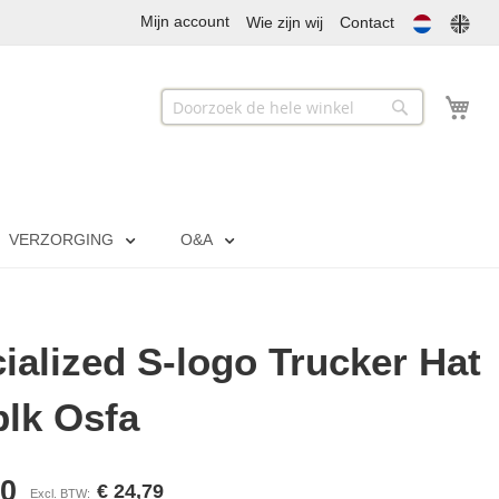
Mijn account
Wie zijn wij
Contact
Mij
Zoek
Zoek
VERZORGING
O&A
ialized S-logo Trucker Hat
blk Osfa
00
€ 24,79