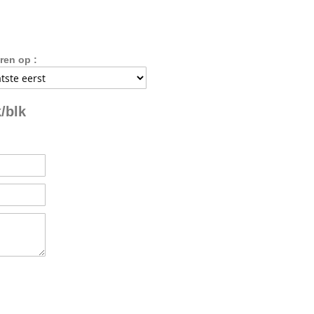
ren op :
/blk