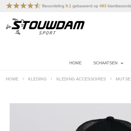
Beoordeling
9.1
gebaseerd op
483
klantbeoord
Ga
naar
de
inhoud
HOME
SCHAATSEN
HOME
KLEDING
KLEDING ACCESSOIRES
MUTSE
Ga
naar
het
einde
van
de
afbeeldingen-