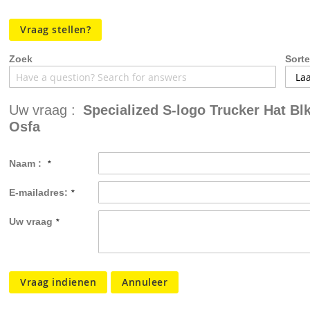
de
afbeeldingen-
Vraag stellen?
gallerij
Zoek
Sorte
Uw vraag :
Specialized S-logo Trucker Hat Blk
Osfa
Naam :
E-mailadres:
Uw vraag
Vraag indienen
Annuleer