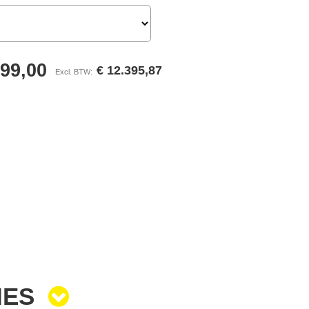
999,00
€ 12.395,87
IES