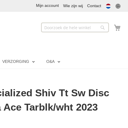
Mijn account
Wie zijn wij
Contact
Mij
Zoek
Zoek
VERZORGING
O&A
ialized Shiv Tt Sw Disc
 Ace Tarblk/wht 2023