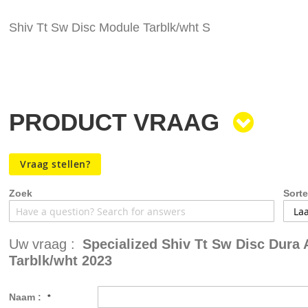
de
afbeeldingen-
Shiv Tt Sw Disc Module Tarblk/wht S
gallerij
PRODUCT VRAAG
Vraag stellen?
Zoek
Sorte
Uw vraag :
Specialized Shiv Tt Sw Disc Dura 
Tarblk/wht 2023
Naam :