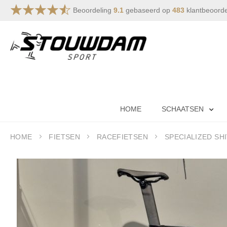
Beoordeling
9.1
gebaseerd op
483
klantbeoord
Ga
naar
de
inhoud
HOME
SCHAATSEN
HOME
FIETSEN
RACEFIETSEN
SPECIALIZED SH
Ga
naar
het
einde
van
de
afbeeldingen-