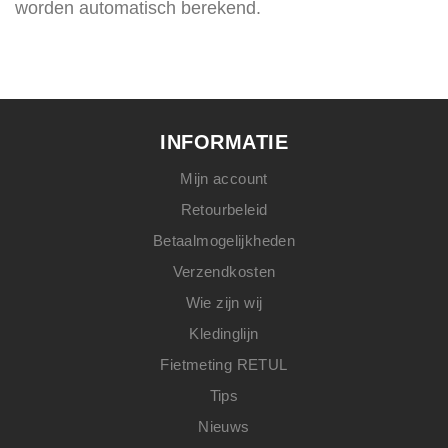
worden automatisch berekend.
INFORMATIE
Mijn account
Retourbeleid
Betaalmogelijkheden
Verzendkosten
Wie zijn wij
Kledinglijn
Fietmeting RETUL
Tips
Nieuws