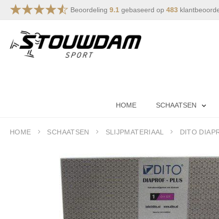
Beoordeling
9.1
gebaseerd op
483
klantbeoord
Skip
to
Content
HOME
SCHAATSEN
HOME
SCHAATSEN
SLIJPMATERIAAL
DITO DIAP
Skip
to
the
end
of
the
images