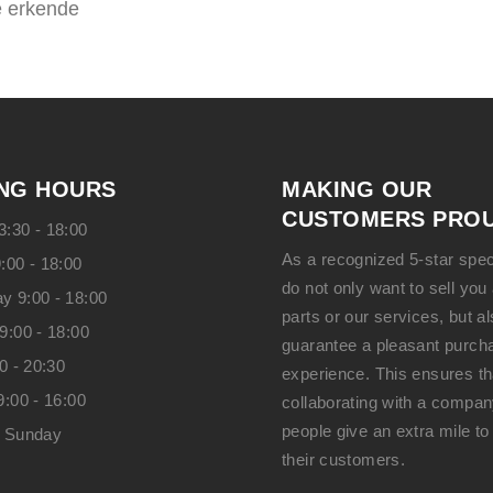
de erkende
NG HOURS
MAKING OUR
CUSTOMERS PROU
:30 - 18:00
As a recognized 5-star spec
:00 - 18:00
do not only want to sell you 
 9:00 - 18:00
parts or our services, but a
9:00 - 18:00
guarantee a pleasant purch
00 - 20:30
experience. This ensures th
9:00 - 16:00
collaborating with a compa
people give an extra mile to
n Sunday
their customers.