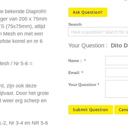
e bekende Diaprof®
Ask Question?
rager van 200 x 75mm
Search
S (75x75mm), altijd
 in Mesh en met een
ofste korrel en nr 6
Your Question :
Dito 
Name :
esh / Nr 5-6 =
Email:
Your Question
t, zijn ook deze
ijtvast. Door het grote
l weer erg scherp en
Submit Question
Canc
1-2, Nr 3-4 en NR 5-6