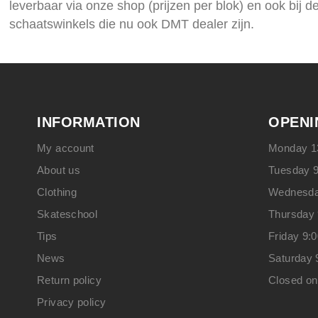
leverbaar via onze shop (prijzen per blok) en ook bij 
schaatswinkels die nu ook DMT dealer zijn.
INFORMATION
OPENI
My account
Monday 13
About us
Tuesday 9
Clothing
Wednesday
Skateschool
Thursday 
Tips
Friday 9:
News
Saturday 
Return policy
Closed o
Privacy policy