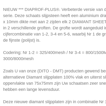
the
images
NIEUW *** DIAPROF-PLUS®. Verbeterde versie van d
gallery
serie. Deze schaats slijpsteen heeft een aluminium d
x 10mm dikte met aan 2 zijden elk 2 DIAMANT SHEET
in 2 verschillende groften. De grofte wordt aangeduid
cijfercombinatie van 1-2, 3-4 en 5-6, waarbij Nr 1 de gr
de fijnste (polijst) is.
Codering: Nr 1-2 = 325/400mesh / Nr 3-4 = 800/1500M
3000/8000mesh
Zoals U van onze (DITO - DMT) producten gewend ben
alternatieve Diamant slijpplaten 100% vlak en uiterst sl
oppervlakte van 75x75mm zijn Uw schaatsen zeer sne
hebben een lange levensduur.
Deze nieuwe diamant slijpplaten zijn in combinatie Nr 