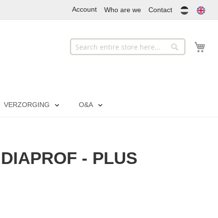
Account
Who are we
Contact
My
Search
Search
VERZORGING
O&A
 DIAPROF - PLUS