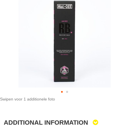
to
the
end
of
the
images
gallery
Swipen voor 1 additionele foto
Skip
to
the
ADDITIONAL INFORMATION
beginning
of