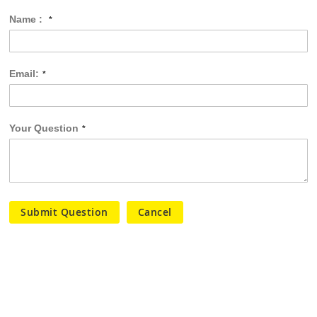
Name :
Email:
Your Question
Submit Question
Cancel