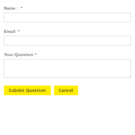
Name :
Email:
Your Question
Submit Question
Cancel