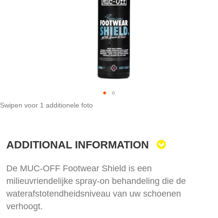
gallery
Swipen voor 1 additionele foto
Skip
to
the
ADDITIONAL INFORMATION
beginning
of
the
De MUC-OFF Footwear Shield is een
images
milieuvriendelijke spray-on behandeling die de
gallery
waterafstotendheidsniveau van uw schoenen
verhoogt.