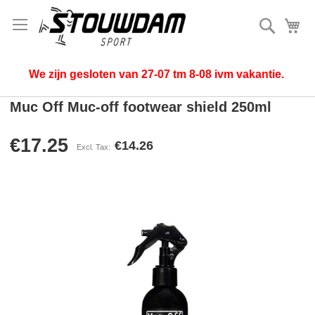
Search
My
We zijn gesloten van 27-07 tm 8-08 ivm vakantie.
Muc Off Muc-off footwear shield 250ml
€17.25
€14.26
Skip
to
the
end
of
the
images