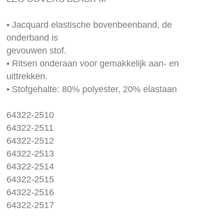
images
gallery
• Jacquard elastische bovenbeenband, de
onderband is
gevouwen stof.
• Ritsen onderaan voor gemakkelijk aan- en
uittrekken.
• Stofgehalte: 80% polyester, 20% elastaan
64322-2510
64322-2511
64322-2512
64322-2513
64322-2514
64322-2515
64322-2516
64322-2517