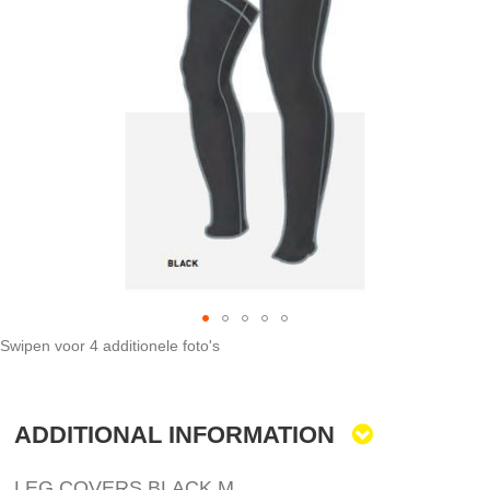
the
end
of
the
images
gallery
Swipen voor 4 additionele foto's
Skip
to
the
ADDITIONAL INFORMATION
beginning
of
the
LEG COVERS BLACK M