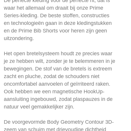
De perfecte kleding voor de perfecte rit, dat is
images
waar het allemaal om draait bij onze Prime
gallery
Series-kleding. De beste stoffen, constructies
en technologieën gaan in deze kledingstukken
en de Prime Bib Shorts voor heren zijn geen
uitzondering.
Het open bretelsysteem houdt ze precies waar
je ze hebben wilt, zonder je te belemmeren in je
bewegingen. De stof van de bretels is extreem
zacht en pluche, zodat de schouders niet
oncomfortabel aanvoelen of geïrriteerd raken.
Ook hebben we een magnetische HookUp-
aansluiting ingebouwd, zodat plaspauzes in de
natuur veel gemakkelijker zijn.
De voorgevormde Body Geometry Contour 3D-
zeem van schuim met drievoudige dichtheid