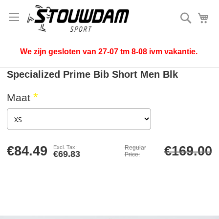
Search
My
We zijn gesloten van 27-07 tm 8-08 ivm vakantie.
Specialized Prime Bib Short Men Blk
Maat
€84.49
€169.00
Regular
€69.83
Price
Skip
to