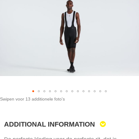
the
end
of
the
images
gallery
Swipen voor 13 additionele foto's
Skip
to
the
ADDITIONAL INFORMATION
beginning
of
the